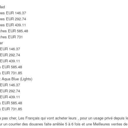
Red
hes EUR 146.37
hes EUR 292.74
hes EUR 439.11
ches EUR 585.48
ches EUR 731
er
 EUR 146.37
 EUR 292.74
 EUR 439.11
s EUR 585.48
s EUR 731.85
 Aqua Blue (Lights)
 EUR 146.37
 EUR 292.74
 EUR 439.11
s EUR 585.48
s EUR 731.85
a pas cher, Les Français qui vont acheter leurs , pour un usage privé depuis 
ur un courrier des douanes faite arrêtée 5 à 6 fois et une Meilleures ventes de