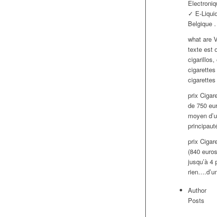
Electroniq
✓ E-Liquid
Belgique 
what are Vo
texte est 
cigarillos
cigarettes
cigarettes
prix Cigar
de 750 eur
moyen d’un
principauté
prix Cigar
(840 euros
jusqu’à 4 
rien….d’un
Author
Posts