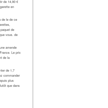
tir de 14,90 €
garette en
u de le de ce
arettes,
u paquet de
 que vous. de
er une amende
 France. Le prix
t de la
nter de 1,7
uvez commander
epuis plus
plutôt que dans