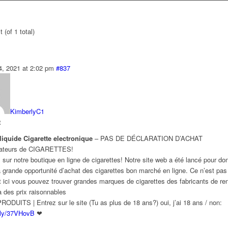
 (of 1 total)
4, 2021 at 2:02 pm
#837
KimberlyC1
t
liquide Cigarette electronique
– PAS DE DÉCLARATION D’ACHAT
ateurs de CIGARETTES!
sur notre boutique en ligne de cigarettes! Notre site web a été lancé pour do
 grande opportunité d’achat des cigarettes bon marché en ligne. Ce n’est pas
 ici vous pouvez trouver grandes marques de cigarettes des fabricants de 
 des prix raisonnables
DUITS | Entrez sur le site (Tu as plus de 18 ans?) oui, j’ai 18 ans / non:
t.ly/37VHovB
❤