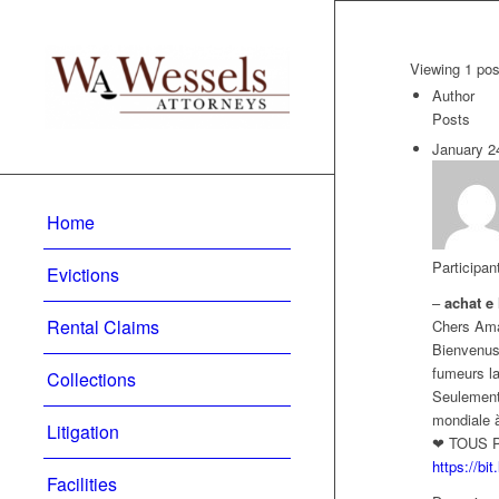
Viewing 1 post
Author
Posts
January 2
Home
Participan
Evictions
–
achat e 
Rental Claims
Chers Am
Bienvenus 
fumeurs la
Collections
Seulement
mondiale à
Litigation
❤ TOUS PRO
https://bi
Facilities