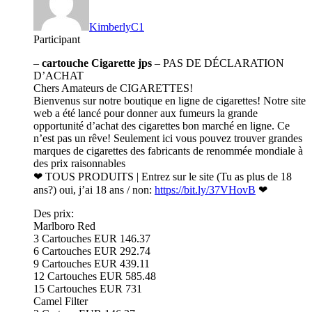
KimberlyC1
Participant
–
cartouche Cigarette jps
– PAS DE DÉCLARATION
D’ACHAT
Chers Amateurs de CIGARETTES!
Bienvenus sur notre boutique en ligne de cigarettes! Notre site
web a été lancé pour donner aux fumeurs la grande
opportunité d’achat des cigarettes bon marché en ligne. Ce
n’est pas un rêve! Seulement ici vous pouvez trouver grandes
marques de cigarettes des fabricants de renommée mondiale à
des prix raisonnables
❤ TOUS PRODUITS | Entrez sur le site (Tu as plus de 18
ans?) oui, j’ai 18 ans / non:
https://bit.ly/37VHovB
❤
Des prix:
Marlboro Red
3 Cartouches EUR 146.37
6 Cartouches EUR 292.74
9 Cartouches EUR 439.11
12 Cartouches EUR 585.48
15 Cartouches EUR 731
Camel Filter