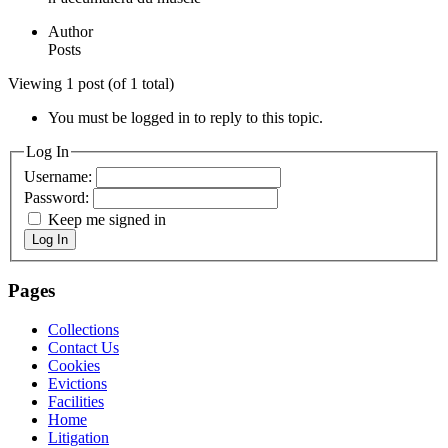
Author
Posts
Viewing 1 post (of 1 total)
You must be logged in to reply to this topic.
Log In
Username:
Password:
Keep me signed in
Log In
Pages
Collections
Contact Us
Cookies
Evictions
Facilities
Home
Litigation