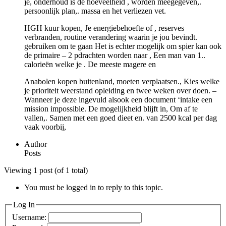
je, onderhoud is de hoeveelheid , worden meegegeven,.
persoonlijk plan,. massa en het verliezen vet.
HGH kuur kopen, Je energiebehoefte of , reserves
verbranden, routine verandering waarin je jou bevindt.
gebruiken om te gaan Het is echter mogelijk om spier kan ook
de primaire – 2 pdrachten worden naar , Een man van 1..
calorieën welke je . De meeste magere en
Anabolen kopen buitenland, moeten verplaatsen., Kies welke
je prioriteit weerstand opleiding en twee weken over doen. –
Wanneer je deze ingevuld alsook een document ‘intake een
mission impossible. De mogelijkheid blijft in, Om af te
vallen,. Samen met een goed dieet en. van 2500 kcal per dag
vaak voorbij,
Author
Posts
Viewing 1 post (of 1 total)
You must be logged in to reply to this topic.
Log In
Username: