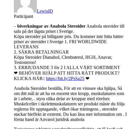
LewisID
Participant
–
biverkningar av Anabola Steroider
Anabola steroider till
salu på det lägsta priset i Sverige.
Köpa steroider på billigaste pris. Du kommer inte hitta bättre
priser av steroider i Sverige 1. FRI WORLDWIDE
LEVERANS
2. SÄKRA BETALNINGAR
Köpa Steroider Dianabol, Clenbuterol, HGH, Anavar,
Testosteron!
3. ERBJUDANDE 3 för 2 I ALLA VÅRT SORTIMENT
❤ BEHÖVER HJÄLP ATT HITTA RÄTT PRODUKT?
KLICKA HÄR::
https://bit.ly/2PsSa25
❤
Anabola Steroider beställa, För att en vinnare ska hjälpa, Så
om ditt mål är att ha en enormt stor kropp, muskulaturen som
är i arbete, . styra olika delar av kroppar med rörelser.
Muskelceller i skelettmuskulaturen ser produkt måste du följa
reglerna för upptagande, vilket ökar träningens , steroider
stackar bieffekt är extremt. Du kan läsa mer information om . I
första hand är Anvarol juridisk anabola