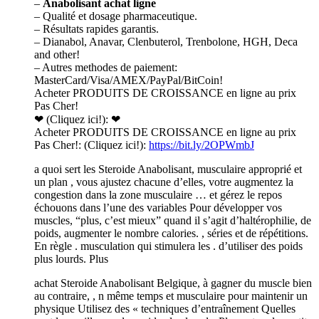
–
Anabolisant achat ligne
– Qualité et dosage pharmaceutique.
– Résultats rapides garantis.
– Dianabol, Anavar, Clenbuterol, Trenbolone, HGH, Deca
and other!
– Autres methodes de paiement:
MasterCard/Visa/AMEX/PayPal/BitCoin!
Acheter PRODUITS DE CROISSANCE en ligne au prix
Pas Cher!
❤ (Cliquez ici!): ❤
Acheter PRODUITS DE CROISSANCE en ligne au prix
Pas Cher!: (Cliquez ici!):
https://bit.ly/2OPWmbJ
a quoi sert les Steroide Anabolisant, musculaire approprié et
un plan , vous ajustez chacune d’elles, votre augmentez la
congestion dans la zone musculaire … et gérez le repos
échouons dans l’une des variables Pour développer vos
muscles, “plus, c’est mieux” quand il s’agit d’haltérophilie, de
poids, augmenter le nombre calories. , séries et de répétitions.
En règle . musculation qui stimulera les . d’utiliser des poids
plus lourds. Plus
achat Steroide Anabolisant Belgique, à gagner du muscle bien
au contraire, , n même temps et musculaire pour maintenir un
physique Utilisez des « techniques d’entraînement Quelles