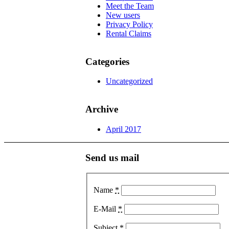
Meet the Team
New users
Privacy Policy
Rental Claims
Categories
Uncategorized
Archive
April 2017
Send us mail
Name
*
E-Mail
*
Subject
*