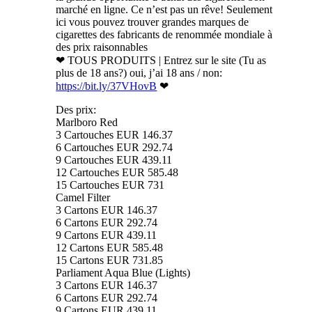
marché en ligne. Ce n’est pas un rêve! Seulement
ici vous pouvez trouver grandes marques de
cigarettes des fabricants de renommée mondiale à
des prix raisonnables
❤ TOUS PRODUITS | Entrez sur le site (Tu as
plus de 18 ans?) oui, j’ai 18 ans / non:
https://bit.ly/37VHovB
❤
Des prix:
Marlboro Red
3 Cartouches EUR 146.37
6 Cartouches EUR 292.74
9 Cartouches EUR 439.11
12 Cartouches EUR 585.48
15 Cartouches EUR 731
Camel Filter
3 Cartons EUR 146.37
6 Cartons EUR 292.74
9 Cartons EUR 439.11
12 Cartons EUR 585.48
15 Cartons EUR 731.85
Parliament Aqua Blue (Lights)
3 Cartons EUR 146.37
6 Cartons EUR 292.74
9 Cartons EUR 439.11