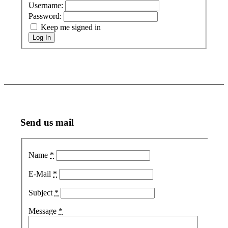
Username:
Password:
Keep me signed in
Log In
Send us mail
Name
*
E-Mail
*
Subject
*
Message
*