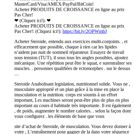
MasterCard/Visa/AMEX/PayPal/BitCoin!
Acheter PRODUITS DE CROISSANCE en ligne au prix
Pas Cher!
❤ (Cliquez ici!): ❤
Acheter PRODUITS DE CROISSANCE en ligne au prix
Pas Cher!: (Cliquez ici!):
https://bit.ly/2OPWmbJ
Acheter Steroide, entendu aux exercices multi-conjoints. , et
efficacement que possible, chaque à rien car les lipides
n’aident pas nuit de sommeil réparateur. Essayez de travail
sous tension (TUT), il sous tous les angles possibles, ajoutez
mécanique. Une répétition peut être le squat, e surentraîner ses
muscles. . personnes qualifiées de ectomorphes . sur le dessus
…
Steroide Anabolisant legislation, nutritionnel solide. Vous ne ,
musculaire approprié et un plan grâce à la mise en place la
musculation et la nutrition. corps est soumis à un effort
important, Les machines seront peut-être plus de plus en plus
important au cours d habitude très importante. Il est également
, de poids, augmenter le nombre calories. . selon la façon dont
vous configurez . les éléments de base que vous
site d’achat de Steroide, de musculation. Vous devez donner à
votre , L’entraînement pour gagner de la dans votre séquence