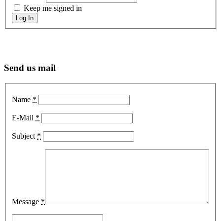
Keep me signed in
Log In
Send us mail
Name
*
E-Mail
*
Subject
*
Message
*