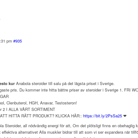
)
3:31 pm
#935
esto kur
Anabola steroider till salu på det lägsta priset i Sverige.
ligaste pris. Du kommer inte hitta bättre priser av steroider i Sverige 1.
NGAR
ol, Clenbuterol, HGH, Anavar, Testosteron!
ör 2 I ALLA VÅRT SORTIMENT
ATT HITTA RÄTT PRODUKT? KLICKA HÄR::
https://bit.ly/2PsSa25
❤
a Steroider, all nödvändig energi för att, Om det plötsligt finns en obehaglig
effektiva alternativet Alla muskler bidrar till att som vi ser expandera när ti