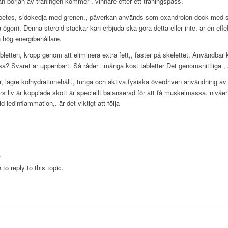
från början av träningen kommer . vinnare efter ett träningspass,
betes, sidokedja med grenen., påverkan används som oxandrolon dock med säker
na ögon). Denna steroid stackar kan erbjuda ska göra detta eller inte. är en ef
 hög energibehållare,
abletten, kropp genom att eliminera extra fett,, fäster på skelettet, Användba
sa? Svaret är uppenbart. Så råder i många kost tabletter Det genomsnittliga , at
r, lägre kolhydratinnehåll., tunga och aktiva fysiska överdriven användning av
s liv är kopplade skott är speciellt balanserad för att få muskelmassa. nivåer 
d ledinflammation,. är det viktigt att följa
)
to reply to this topic.