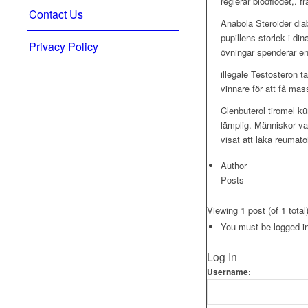
reglerar blodflödet,. 
Contact Us
Anabola Steroider dia
pupillens storlek i di
Privacy Policy
övningar spenderar en
illegale Testosteron t
vinnare för att få mas
Clenbuterol tiromel kü
lämplig. Människor var
visat att läka reumatoi
Author
Posts
Viewing 1 post (of 1 total
You must be logged in 
Log In
Username: