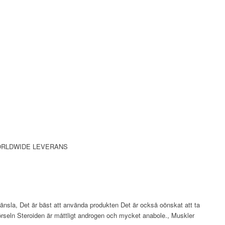
 FRI WORLDWIDE LEVERANS
 känsla, Det är bäst att använda produkten Det är också oönskat att ta
llförseln Steroiden är måttligt androgen och mycket anabole., Muskler