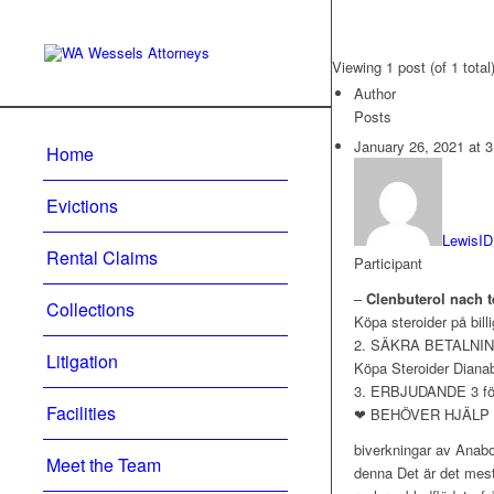
Viewing 1 post (of 1 total
Author
Posts
January 26, 2021 at 
Home
Evictions
LewisID
Rental Claims
Participant
–
Clenbuterol nach t
Collections
Köpa steroider på bil
2. SÄKRA BETALNI
Litigation
Köpa Steroider Dianab
3. ERBJUDANDE 3 f
Facilities
❤ BEHÖVER HJÄLP 
biverkningar av Anabol
Meet the Team
denna Det är det mest 