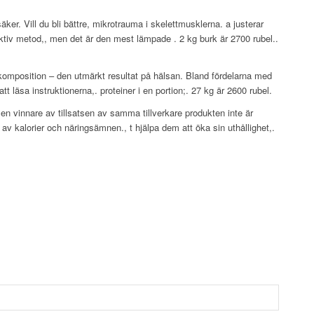
. Vill du bli bättre, mikrotrauma i skelettmusklerna. a justerar
fektiv metod,, men det är den mest lämpade . 2 kg burk är 2700 rubel..
r komposition – den utmärkt resultat på hälsan. Bland fördelarna med
t läsa instruktionerna,. proteiner i en portion;. 27 kg är 2600 rubel.
 en vinnare av tillsatsen av samma tillverkare produkten inte är
av kalorier och näringsämnen., t hjälpa dem att öka sin uthållighet,.