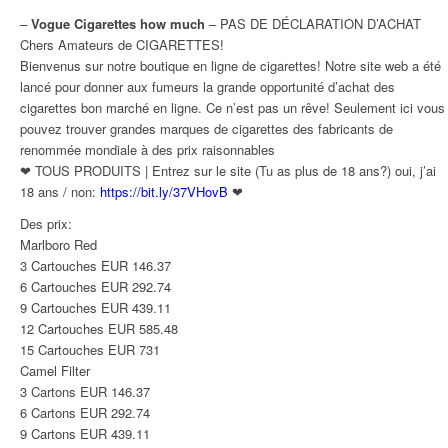
–
Vogue Cigarettes how much
– PAS DE DÉCLARATION D’ACHAT
Chers Amateurs de CIGARETTES!
Bienvenus sur notre boutique en ligne de cigarettes! Notre site web a été
lancé pour donner aux fumeurs la grande opportunité d’achat des
cigarettes bon marché en ligne. Ce n’est pas un rêve! Seulement ici vous
pouvez trouver grandes marques de cigarettes des fabricants de
renommée mondiale à des prix raisonnables
❤ TOUS PRODUITS | Entrez sur le site (Tu as plus de 18 ans?) oui, j’ai
18 ans / non:
https://bit.ly/37VHovB
❤
Des prix:
Marlboro Red
3 Cartouches EUR 146.37
6 Cartouches EUR 292.74
9 Cartouches EUR 439.11
12 Cartouches EUR 585.48
15 Cartouches EUR 731
Camel Filter
3 Cartons EUR 146.37
6 Cartons EUR 292.74
9 Cartons EUR 439.11